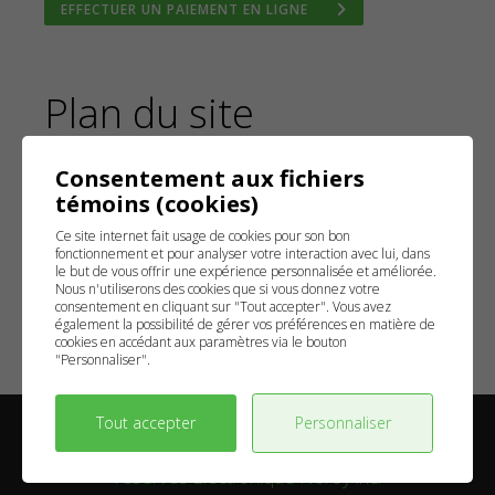
EFFECTUER UN PAIEMENT EN LIGNE
Plan du site
Accueil
Consentement aux fichiers
Services résidentiels
témoins (cookies)
Services commerciaux
Ce site internet fait usage de cookies pour son bon
Contactez-nous
fonctionnement et pour analyser votre interaction avec lui, dans
Conditions d’utilisation et politique de confidentialité
le but de vous offrir une expérience personnalisée et améliorée.
Nous n'utiliserons des cookies que si vous donnez votre
Gérer mes témoins (cookies)
consentement en cliquant sur "Tout accepter". Vous avez
également la possibilité de gérer vos préférences en matière de
cookies en accédant aux paramètres via le bouton
"Personnaliser".
Maison, Entreprise, TECHNO.com © 2017 Tous droits
Tout accepter
Personnaliser
réservés Électronique Noroy inc.