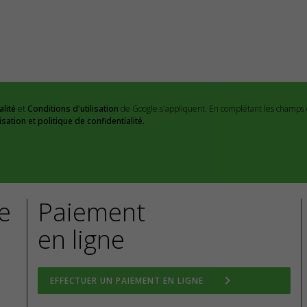
alité
et
Conditions d'utilisation
de Google s'appliquent. En complétant les champs d
isation et politique de confidentialité.
ce
Paiement
en ligne
EFFECTUER UN PAIEMENT EN LIGNE