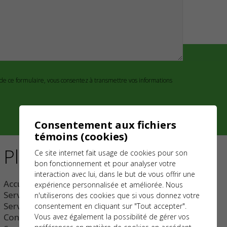
e ce formulaire, vous consentez à transmettre vos informations
Consentement aux fichiers
témoins (cookies)
Plan du site
Ce site internet fait usage de cookies pour son
bon fonctionnement et pour analyser votre
interaction avec lui, dans le but de vous offrir une
Accueil
expérience personnalisée et améliorée. Nous
Services résidentiels
n'utiliserons des cookies que si vous donnez votre
Services commerciaux
consentement en cliquant sur "Tout accepter".
Contactez-nous
Vous avez également la possibilité de gérer vos