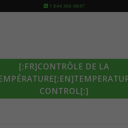
1 844 366-6847
[:FR]CONTRÔLE DE LA
EMPÉRATURE[:EN]TEMPERATU
CONTROL[:]
1